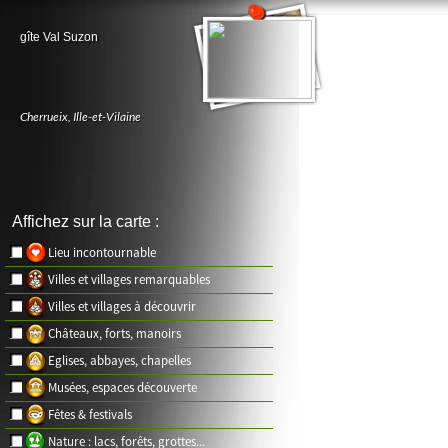
gîte Val Suzon
Cherrueix
,
Ille-et-Vilaine
Affichez sur la carte :
Lieu incontournable
Villes et villages remarquables
Villes et villages à découvrir
Châteaux, forts, manoirs
Eglises, abbayes, chapelles
Musées, espaces découverte
Fêtes & festivals
Nature : lacs, forêts, grottes...